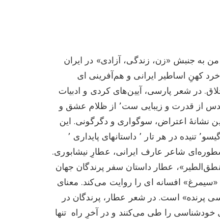
 به جنبش «زن، زندگی، آزادی» در ایران
خرد کهنِ
اساطیر
ایرانی و هم‌آفرینی ای
ق. در شعر پارسی، آیین‌های کردی و ادبیات
 قدرت و زیبایی ست٬ از ظلام عشق و
 نشانهٔ اعتراض، سوگواری و دگرگونی. این
اثرروایتی ست از قصه های گیسو٬ تنیده‌ در هر تار ٬ داستانهای پایداری ٬
طوره‌ای
شاعر عارف ایرانی، عطارِ نیشابوری.
ق‌الطیر»، عطار داستان سفر پرندگان جهان
 «سیمرغ» افسانه ای را روایت می‌کند. معنای
 پرنده» است. در شعر عطار، پرندگان در
 هفت وادی خودشناسی را طی می‌کنند و در آخرِ راه تنها