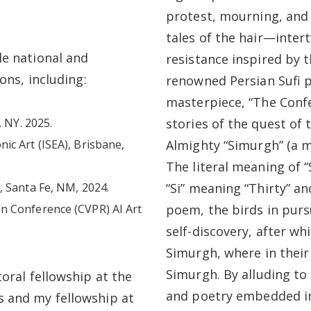
protest, mourning, and 
tales of the hair
—
inter
le national and
resistance inspired by 
ons, including:
renowned Persian Sufi p
masterpiece, “The Confer
, NY. 2025.
stories of the quest of t
ic Art (ISEA), Brisbane,
Almighty “Simurgh” (a my
The literal meaning of “
, Santa Fe, NM, 2024.
“Si” meaning “Thirty” a
n Conference (CVPR) AI Art
poem, the birds in purs
self-discovery, after whi
Simurgh, where in their 
Simurgh.
By alluding to
oral fellowship at the
and poetry embedded in
s and my fellowship at