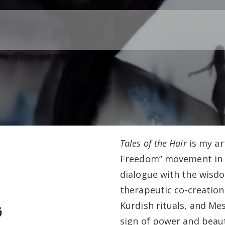
Tales of the Hair
is my ar
Freedom” movement in Ir
dialogue with the wisd
therapeutic co-creation 
Kurdish rituals, and Mes
ق
sign of power and beaut