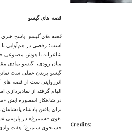
قصه های گیسو
قصه های گیسو
پاسخ هنری من
است؛ رقصی در هم‌آوایی با 
شاعرانه با هوش مصنوعی خلا
میان رودی،
گیسو
نمادی مقدس از
گیسو بریدن عملی
ست نمادین
الهام گرفته از نمادپردازی
اس
در شاهکار
اسطوره‌ ای
ش «منط
برای یافتن پادشاه پادشاهان،
لغوی «سیمرغ» در پارسی «سی
Credits:
جستجوی سیمرغ٬