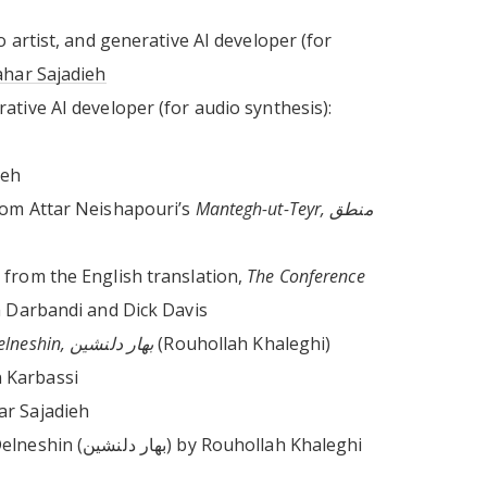
o artist, and generative AI developer (for
ahar Sajadieh
ative AI developer (for audio synthesis):
adieh
rom Attar Neishapouri’s
Mantegh-ut-Teyr, منطق
 from the English translation,
The Conference
 Darbandi and Dick Davis
Bahare Delneshin, بهار دلنشین
(Rouhollah Khaleghi)
 Karbassi
ar Sajadieh
Delneshi
n
(
بهار دلنشین)
by Rouhollah Khaleghi