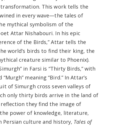
transformation. This work tells the
twined in every wave
—
the tales of
the mythical symbolism of the
oet Attar Nishabouri. In his epic
ence of the Birds,” Attar tells the
he world’s birds to find their king, the
thical creature similar to Phoenix).
Simurgh” in Farsi is “Thirty Birds,” with
nd “Murgh” meaning “Bird.”
In Attar’s
uit of Simurgh cross seven valleys of
ch only thirty birds arrive in the land of
reflection they find the image of
 the power of knowledge, literature,
 Persian culture and history,
Tales of